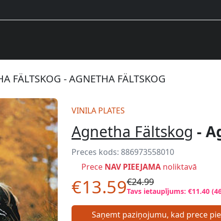
A FÄLTSKOG - AGNETHA FÄLTSKOG
VINILA PLATES
Agnetha Fältskog
- A
Preces kods:
886973558010
Prece
NAV PIEEJAMA
noliktavā
€13.59
€24.99
Tavs ietaupījums: €11.40 (4
Saņemt paziņojumu, kad prece pi