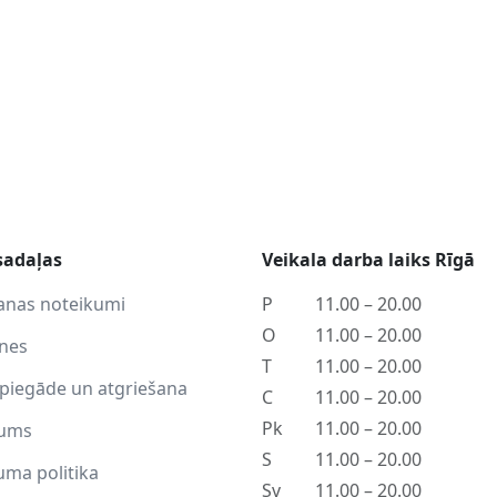
sadaļas
Veikala darba laiks Rīgā
anas noteikumi
P
11.00 – 20.00
O
11.00 – 20.00
tnes
T
11.00 – 20.00
piegāde un atgriešana
C
11.00 – 20.00
Pk
11.00 – 20.00
ums
S
11.00 – 20.00
uma politika
Sv
11.00 – 20.00