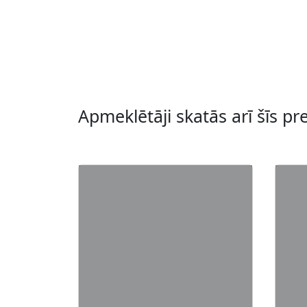
Apmeklētāji skatās arī šīs pr