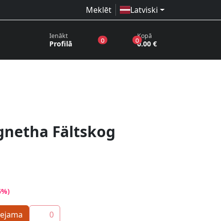
Meklēt
Latviski
Ienākt
Kopā
produkti vēlmju sarakstā
produkti grozā
0
0
Profilā
0.00 €
gnetha Fältskog
6%)
eejama
0