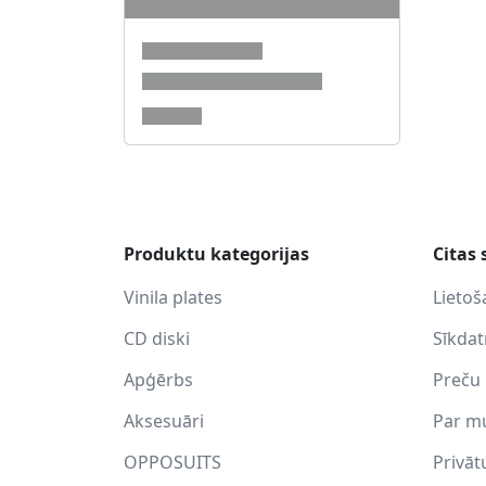
Produktu kategorijas
Citas 
Vinila plates
Lietoš
CD diski
Sīkda
Apģērbs
Preču 
Aksesuāri
Par m
OPPOSUITS
Privāt