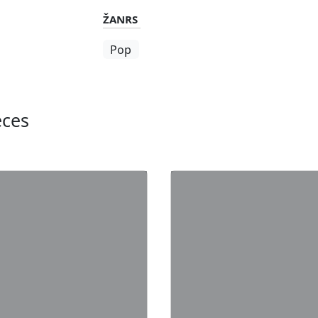
ŽANRS
Pop
eces