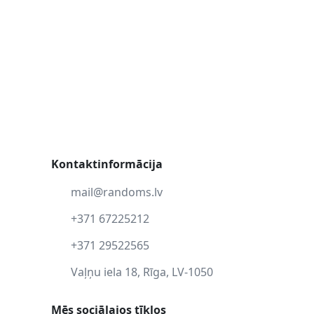
Kontaktinformācija
mail@randoms.lv
+371 67225212
+371 29522565
Vaļņu iela 18, Rīga, LV-1050
Mēs sociālajos tīklos