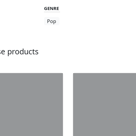
GENRE
Pop
ese products