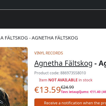
A FÄLTSKOG - AGNETHA FÄLTSKOG
VINYL RECORDS
Agnetha Fältskog
- A
Product code:
886973558010
Item
NOT AVAILABLE
in stock
€13.59
€24.99
Tavs ietaupījums: €11.40 (4
Receive a notification when the pro