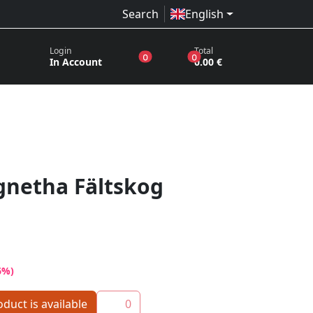
Search
English
Login
Total
products in the wish list
products in the basket
0
0
In Account
0.00 €
gnetha Fältskog
6%)
duct is available
0