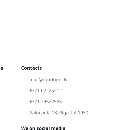
ga
Contacts
mail@randoms.lv
+371 67225212
+371 29522565
Vaļņu iela 18, Rīga, LV-1050
We on social media