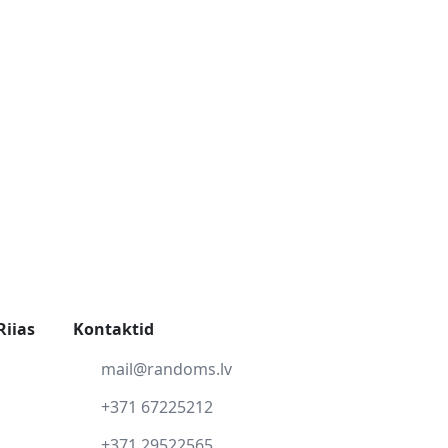
Riias
Kontaktid
mail@randoms.lv
+371 67225212
+371 29522565