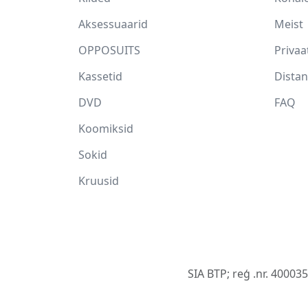
Aksessuaarid
Meist
OPPOSUITS
Privaa
Kassetid
Distan
DVD
FAQ
Koomiksid
Sokid
Kruusid
SIA BTP; reģ .nr. 40003