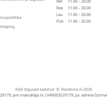
Nel
11.00 – 20.00
Ree
11.00 – 20.00
Lau
11.00 – 20.00
tsuspoliitika
Püh
11.00 – 20.00
tsleping
Kõik õigused kaitstud
©
Randoms.lv 2026
520179; pvn maksātāja nr. LV40003520179; jur. adrese Dzirnav