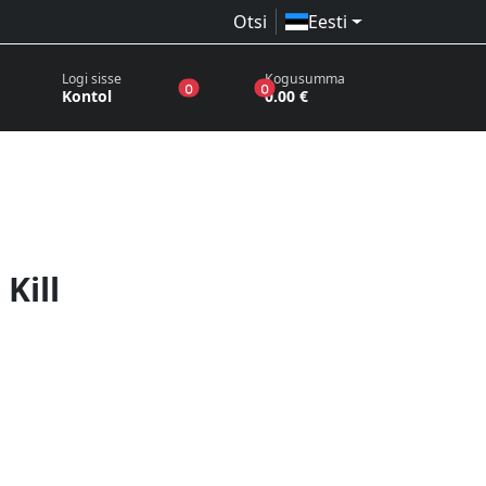
Otsi
Eesti
Logi sisse
Kogusumma
toodet sooviloendis
toodet ostukorvis
0
0
Kontol
0.00 €
Kill