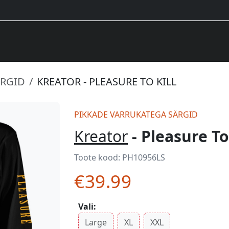
ÄRGID
KREATOR - PLEASURE TO KILL
PIKKADE VARRUKATEGA SÄRGID
Kreator
- Pleasure To 
Toote kood:
PH10956LS
€39.99
Vali:
Large
XL
XXL