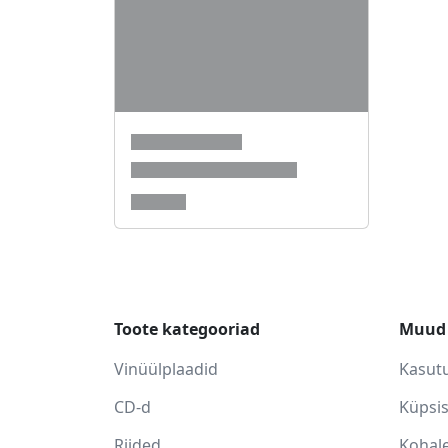
Toote kategooriad
Muud 
Vinüülplaadid
Kasut
CD-d
Küpsi
Riided
Kohale