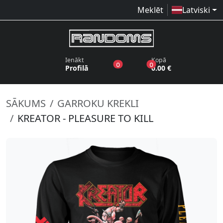
Meklēt
Latviski
Ienākt
Kopā
produkti vēlmju sarakstā
produkti grozā
0
0
Profilā
0.00 €
SĀKUMS
GARROKU KREKLI
KREATOR - PLEASURE TO KILL