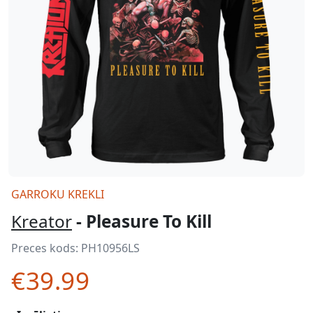
GARROKU KREKLI
Kreator
- Pleasure To Kill
Preces kods:
PH10956LS
€39.99