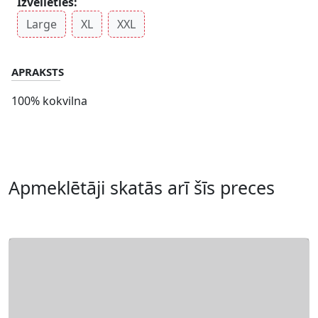
Izvēlieties:
Large
XL
XXL
APRAKSTS
100% kokvilna
Apmeklētāji skatās arī šīs preces