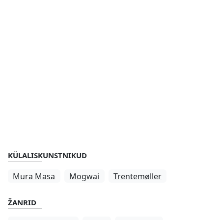
KÜLALISKUNSTNIKUD
Mura Masa
Mogwai
Trentemøller
ŽANRID