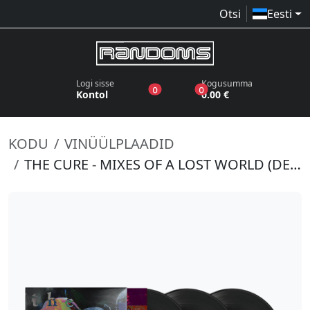
Otsi
Eesti
Logi sisse
Kogusumma
toodet sooviloendis
toodet ostukorvis
0
0
Kontol
0.00 €
KODU
VINÜÜLPLAADID
THE CURE - MIXES OF A LOST WORLD (DELUXE 3LP)