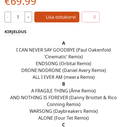
€69.99
Lisa ostukorvi
0
-
+
KIRJELDUS
A
I CAN NEVER SAY GOODBYE (Paul Oakenfold
‘Cinematic’ Remix)
ENDSONG (Orbital Remix)
DRONE:NODRONE (Daniel Avery Remix)
ALL I EVER AM (meera Remix)
B
A FRAGILE THING (Âme Remix)
AND NOTHING IS FOREVER (Danny Briottet & Rico
Conning Remix)
WARSONG (Daybreakers Remix)
ALONE (Four Tet Remix)
C