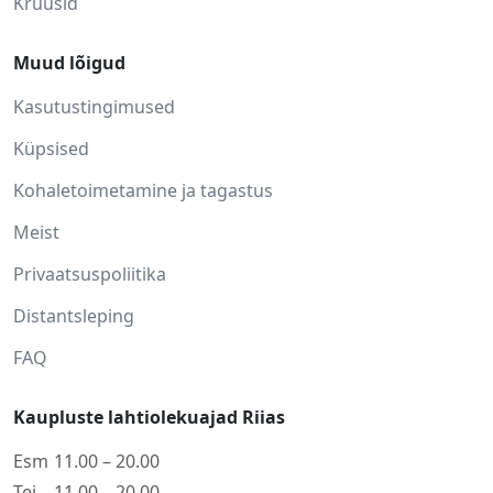
Kruusid
Muud lõigud
Kasutustingimused
Küpsised
Kohaletoimetamine ja tagastus
Meist
Privaatsuspoliitika
Distantsleping
FAQ
Kaupluste lahtiolekuajad Riias
Esm
11.00 – 20.00
Tei
11.00 – 20.00