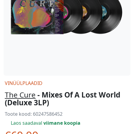
VINÜÜLPLAADID
The Cure
- Mixes Of A Lost World
(Deluxe 3LP)
Toote kood:
60247586452
Laos saadaval
viimane koopia