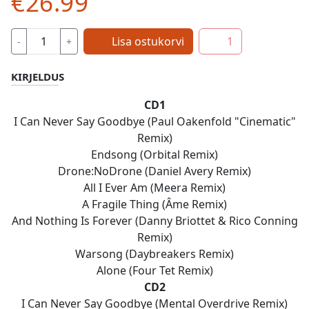
€26.99
Lisa ostukorvi
1
-
+
KIRJELDUS
CD1
I Can Never Say Goodbye (Paul Oakenfold "Cinematic"
Remix)
Endsong (Orbital Remix)
Drone:NoDrone (Daniel Avery Remix)
All I Ever Am (Meera Remix)
A Fragile Thing (Âme Remix)
And Nothing Is Forever (Danny Briottet & Rico Conning
Remix)
Warsong (Daybreakers Remix)
Alone (Four Tet Remix)
CD2
I Can Never Say Goodbye (Mental Overdrive Remix)