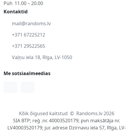
Püh
11.00 – 20.00
Kontaktid
mail@randoms.lv
+371 67225212
+371 29522565
Vaļņu iela 18, Rīga, LV-1050
Me sotsiaalmeedias
Facebook
Instagram
Kõik õigused kaitstud
©
Randoms.lv 2026
SIA BTP; reģ .nr. 40003520179; pvn maksātāja nr.
LV40003520179; jur. adrese Dzirnavu iela 57, Rīga, LV-