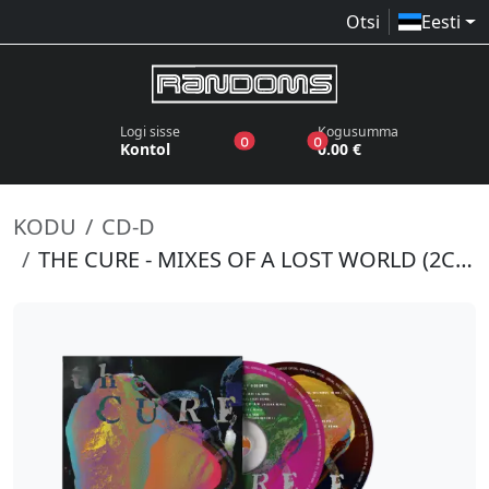
Otsi
Eesti
Logi sisse
Kogusumma
toodet sooviloendis
toodet ostukorvis
0
0
Kontol
0.00 €
KODU
CD-D
THE CURE - MIXES OF A LOST WORLD (2CD)