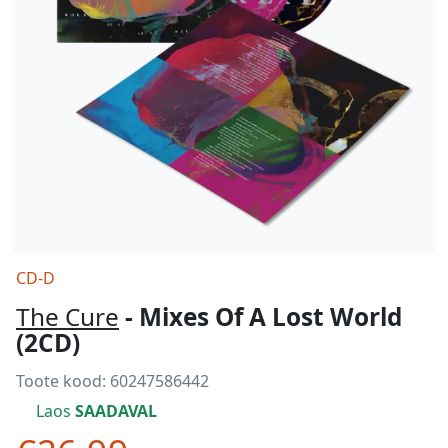
CD-D
The Cure
- Mixes Of A Lost World
(2CD)
Toote kood:
60247586442
Laos
SAADAVAL