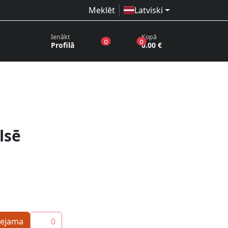
Meklēt
Latviski
Ienākt
Kopā
produkti vēlmju sarakstā
produkti grozā
0
0
Profilā
0.00 €
lsē
eejama
0