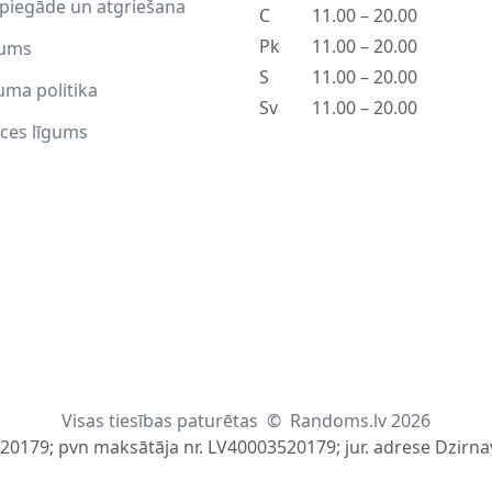
piegāde un atgriešana
C
11.00 – 20.00
Pk
11.00 – 20.00
ums
S
11.00 – 20.00
uma politika
Sv
11.00 – 20.00
ces līgums
Visas tiesības paturētas
©
Randoms.lv 2026
520179; pvn maksātāja nr. LV40003520179; jur. adrese Dzirnav