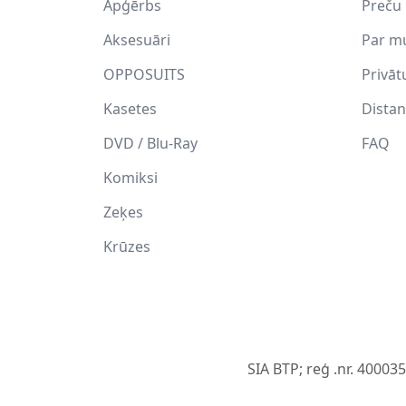
Apģērbs
Preču 
Aksesuāri
Par m
OPPOSUITS
Privāt
Kasetes
Distan
DVD / Blu-Ray
FAQ
Komiksi
Zeķes
Krūzes
SIA BTP; reģ .nr. 40003