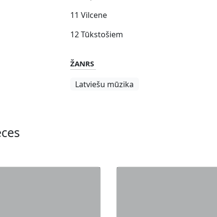
11 Vilcene
12 Tūkstošiem
ŽANRS
Latviešu mūzika
eces