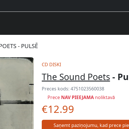
OETS - PULSĒ
CD DISKI
The Sound Poets
- Pu
Preces kods:
4751023560038
Prece
NAV PIEEJAMA
noliktavā
€12.99
Saņemt paziņojumu, kad prece pi