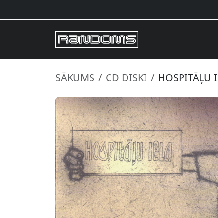
SĀKUMS
CD DISKI
HOSPITĀĻU I