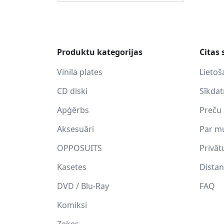
Produktu kategorijas
Citas 
Vinila plates
Lietoš
CD diski
Sīkda
Apģērbs
Preču 
Aksesuāri
Par m
OPPOSUITS
Privāt
Kasetes
Distan
DVD / Blu-Ray
FAQ
Komiksi