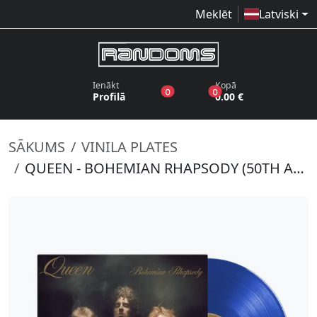
Meklēt
Latviski
Ienākt
Kopā
produkti vēlmju sarakstā
produkti grozā
0
0
Profilā
0.00 €
SĀKUMS
VINILA PLATES
QUEEN - BOHEMIAN RHAPSODY (50TH ANNIVERSARY EDITION 12" BLUE VINYL)