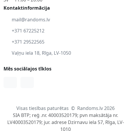
Kontaktinformācija
mail@randoms.lv
+371 67225212
+371 29522565
Vaļņu iela 18, Rīga, LV-1050
Mēs sociālajos tīklos
Facebook
Instagram
Visas tiesības paturētas
©
Randoms.lv 2026
SIA BTP; reģ .nr. 40003520179; pvn maksātāja nr.
LV40003520179; jur. adrese Dzirnavu iela 57, Rīga, LV-
1010