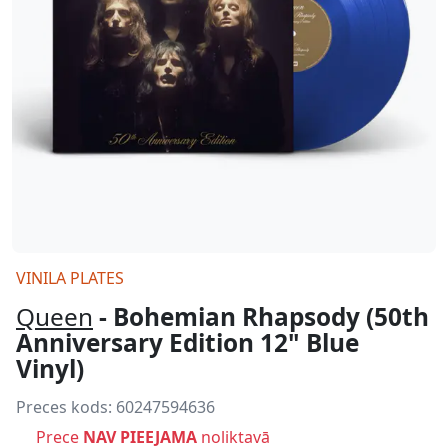
VINILA PLATES
Queen
- Bohemian Rhapsody (50th
Anniversary Edition 12" Blue
Vinyl)
Preces kods:
60247594636
Prece
NAV PIEEJAMA
noliktavā