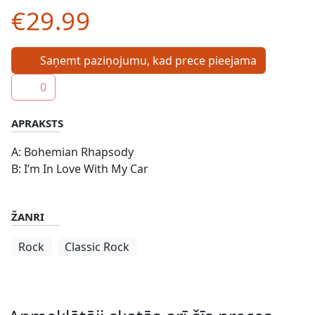
€29.99
Saņemt paziņojumu, kad prece pieejama
0
APRAKSTS
A: Bohemian Rhapsody
B: I’m In Love With My Car
ŽANRI
Rock
Classic Rock