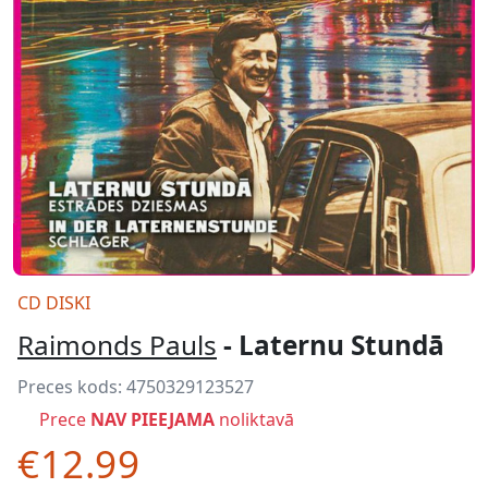
CD DISKI
Raimonds Pauls
- Laternu Stundā
Preces kods:
4750329123527
Prece
NAV PIEEJAMA
noliktavā
€12.99