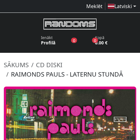
Meklēt
Latviski
Ienākt
Kopā
produkti vēlmju sarakstā
produkti grozā
0
0
Profilā
0.00 €
SĀKUMS
CD DISKI
RAIMONDS PAULS - LATERNU STUNDĀ