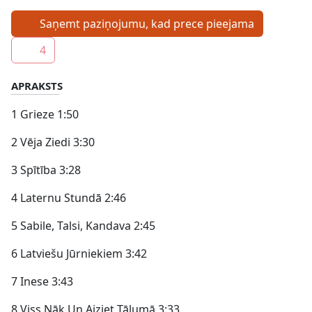
Saņemt paziņojumu, kad prece pieejama
4
APRAKSTS
1 Grieze 1:50
2 Vēja Ziedi 3:30
3 Spītība 3:28
4 Laternu Stundā 2:46
5 Sabile, Talsi, Kandava 2:45
6 Latviešu Jūrniekiem 3:42
7 Inese 3:43
8 Viss Nāk Un Aiziet Tālumā 3:33