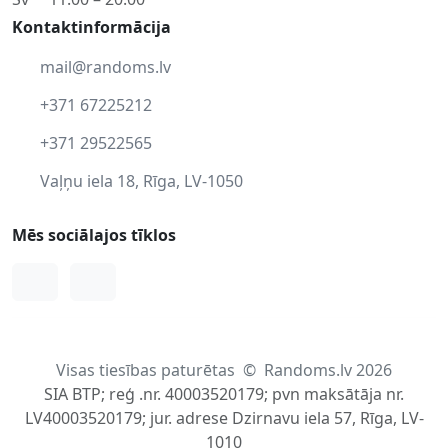
Kontaktinformācija
mail@randoms.lv
+371 67225212
+371 29522565
Vaļņu iela 18, Rīga, LV-1050
Mēs sociālajos tīklos
Facebook
Instagram
Visas tiesības paturētas
©
Randoms.lv 2026
SIA BTP; reģ .nr. 40003520179; pvn maksātāja nr.
LV40003520179; jur. adrese Dzirnavu iela 57, Rīga, LV-
1010