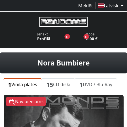
Meklēt
Latviski
Ienākt
Kopā
produkti vēlmju sarakstā
produkti grozā
0
0
Profilā
0.00 €
vinila plat
Nora Bumbiere
1
15
1
Vinila plates
CD diski
DVD / Blu-Ray
Nav pieejams