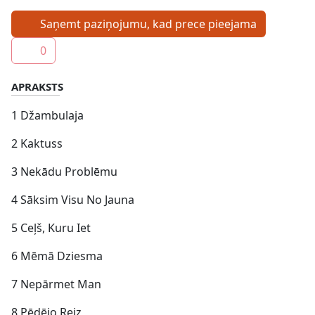
Saņemt paziņojumu, kad prece pieejama
0
APRAKSTS
1 Džambulaja
2 Kaktuss
3 Nekādu Problēmu
4 Sāksim Visu No Jauna
5 Ceļš, Kuru Iet
6 Mēmā Dziesma
7 Nepārmet Man
8 Pēdējo Reiz