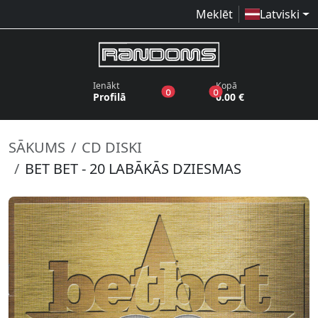
Meklēt
Latviski
Ienākt
Kopā
produkti vēlmju sarakstā
produkti grozā
0
0
Profilā
0.00 €
SĀKUMS
CD DISKI
BET BET - 20 LABĀKĀS DZIESMAS