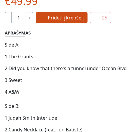
€49.99
Pridėti į krepšelį
25
-
+
APRAŠYMAS
Side A:
1 The Grants
2 Did you know that there's a tunnel under Ocean Blvd
3 Sweet
4 A&W
Side B:
1 Judah Smith Interlude
2 Candy Necklace (feat. Jon Batiste)