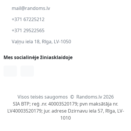
mail@randoms.lv
+371 67225212
+371 29522565
Vaļņu iela 18, Rīga, LV-1050
Mes socialinėje žiniasklaidoje
Facebook
Instagram
Visos teisės saugomos
©
Randoms.lv 2026
SIA BTP; reģ .nr. 40003520179; pvn maksātāja nr.
LV40003520179; jur. adrese Dzirnavu iela 57, Rīga, LV-
1010