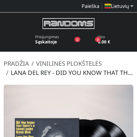
Paieška
Lietuvių
Prisijungimas
Viso
produktai pageidavimų sąraše
produktai krepšelyj
0
0
Sąskaitoje
0.00 €
PRADŽIA
VINILINĖS PLOKŠTELĖS
LANA DEL REY - DID YOU KNOW THAT THERE'S A TUNNEL UNDER OCEAN BLVD