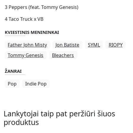
3 Peppers (feat. Tommy Genesis)
4 Taco Truck x VB
KVIESTINIS MENININKAI
Father John Misty
Jon Batiste
SYML
RIOPY
Tommy Genesis
Bleachers
ŽANRAI
Pop
Indie Pop
Lankytojai taip pat peržiūri šiuos
produktus