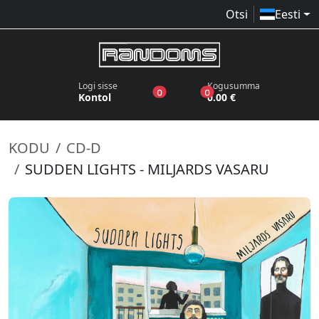
Otsi
Eesti
Logi sisse
Kogusumma
toodet sooviloendis
toodet ostukorvis
0
0
Kontol
0.00 €
KODU
CD-D
SUDDEN LIGHTS - MILJARDS VASARU