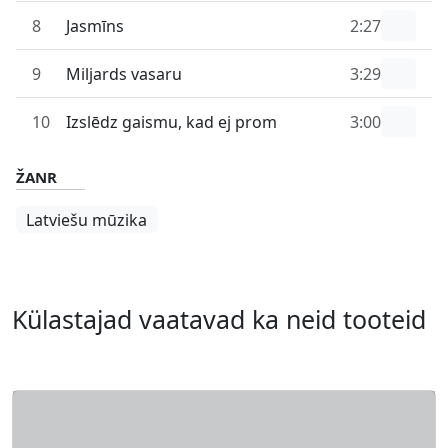
8
Jasmīns
2:27
9
Miljards vasaru
3:29
10
Izslēdz gaismu, kad ej prom
3:00
ŽANR
Latviešu mūzika
Külastajad vaatavad ka neid tooteid