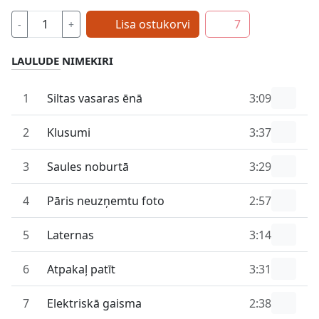
Lisa ostukorvi
7
-
+
LAULUDE NIMEKIRI
1
Siltas vasaras ēnā
3:09
2
Klusumi
3:37
3
Saules noburtā
3:29
4
Pāris neuzņemtu foto
2:57
5
Laternas
3:14
6
Atpakaļ patīt
3:31
7
Elektriskā gaisma
2:38