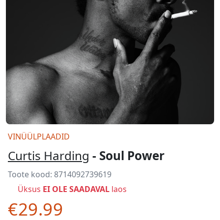
VINÜÜLPLAADID
Curtis Harding
- Soul Power
Toote kood:
8714092739619
Üksus
EI OLE SAADAVAL
laos
€29.99