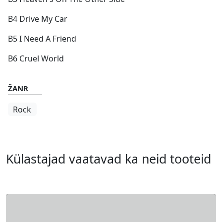
B4 Drive My Car
B5 I Need A Friend
B6 Cruel World
ŽANR
Rock
Külastajad vaatavad ka neid tooteid