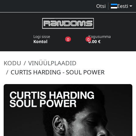
Otsi
Eesti
Logi sisse
Kogusumma
toodet sooviloendis
toodet ostukorvis
0
0
Kontol
0.00 €
KODU
VINÜÜLPLAADID
CURTIS HARDING - SOUL POWER