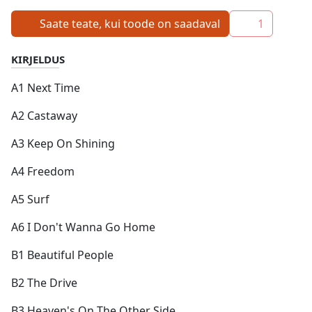
Saate teate, kui toode on saadaval
1
KIRJELDUS
A1 Next Time
A2 Castaway
A3 Keep On Shining
A4 Freedom
A5 Surf
A6 I Don't Wanna Go Home
B1 Beautiful People
B2 The Drive
B3 Heaven's On The Other Side