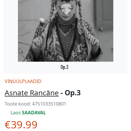
VINÜÜLPLAADID
Asnate Rancāne
- Op.3
Toote kood:
4751033510801
Laos
SAADAVAL
€39.99