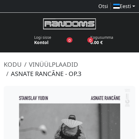
Otsi
Eesti
Logi sisse
Kogusumma
toodet sooviloendis
toodet ostukorvis
0
0
Kontol
0.00 €
KODU
VINÜÜLPLAADID
ASNATE RANCĀNE - OP.3