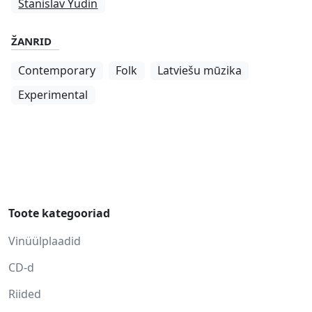
Stanislav Yudin
ŽANRID
Contemporary
Folk
Latviešu mūzika
Experimental
Toote kategooriad
Vinüülplaadid
CD-d
Riided