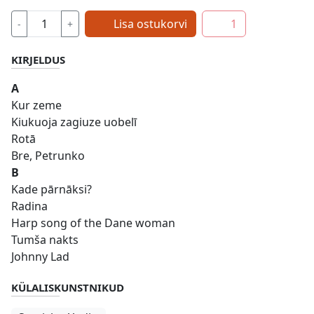
Lisa ostukorvi
1
-
+
KIRJELDUS
A
Kur zeme
Kiukuoja zagiuze uobelī
Rotā
Bre, Petrunko
B
Kade pārnāksi?
Radina
Harp song of the Dane woman
Tumša nakts
Johnny Lad
KÜLALISKUNSTNIKUD