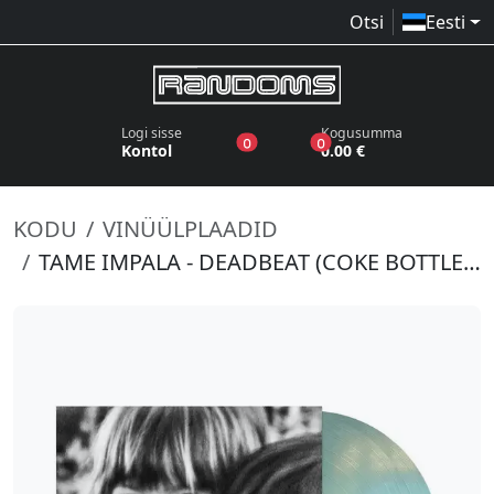
Otsi
Eesti
Logi sisse
Kogusumma
toodet sooviloendis
toodet ostukorvis
0
0
Kontol
0.00 €
KODU
VINÜÜLPLAADID
TAME IMPALA - DEADBEAT (COKE BOTTLE CLEAR VINYL)