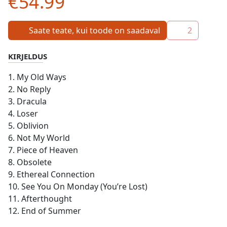
€54.99
Saate teate, kui toode on saadaval
2
KIRJELDUS
1. My Old Ways
2. No Reply
3. Dracula
4. Loser
5. Oblivion
6. Not My World
7. Piece of Heaven
8. Obsolete
9. Ethereal Connection
10. See You On Monday (You’re Lost)
11. Afterthought
12. End of Summer