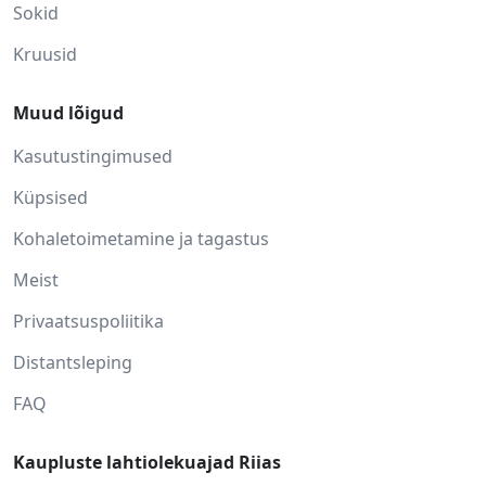
Sokid
Kruusid
Muud lõigud
Kasutustingimused
Küpsised
Kohaletoimetamine ja tagastus
Meist
Privaatsuspoliitika
Distantsleping
FAQ
Kaupluste lahtiolekuajad Riias