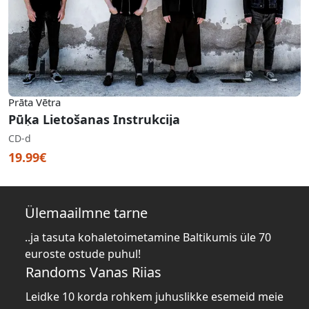
Prāta Vētra
Pūķa Lietošanas Instrukcija
CD-d
19.99€
Ülemaailmne tarne
..ja tasuta kohaletoimetamine Baltikumis üle 70
euroste ostude puhul!
Randoms Vanas Riias
Leidke 10 korda rohkem juhuslikke esemeid meie