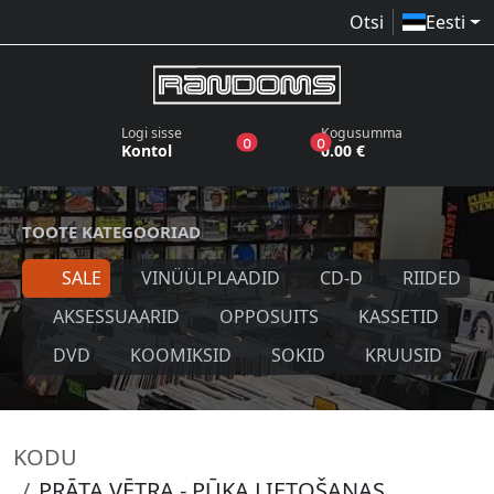
Otsi
Eesti
Logi sisse
Kogusumma
toodet sooviloendis
toodet ostukorvis
0
0
Kontol
0.00 €
TOOTE KATEGOORIAD
SALE
VINÜÜLPLAADID
CD-D
RIIDED
AKSESSUAARID
OPPOSUITS
KASSETID
DVD
KOOMIKSID
SOKID
KRUUSID
KODU
PRĀTA VĒTRA - PŪĶA LIETOŠANAS