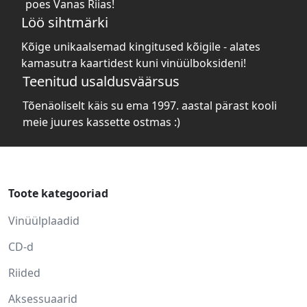
poes Vanas Riias!
Löö sihtmärki
Kõige unikaalsemad kingitused kõigile - alates
kamasutra kaartidest kuni vinüülboksideni!
Teenitud usaldusväärsus
Tõenäoliselt käis su ema 1997. aastal pärast kooli
meie juures kassette ostmas :)
Toote kategooriad
Vinüülplaadid
CD-d
Riided
Aksessuaarid