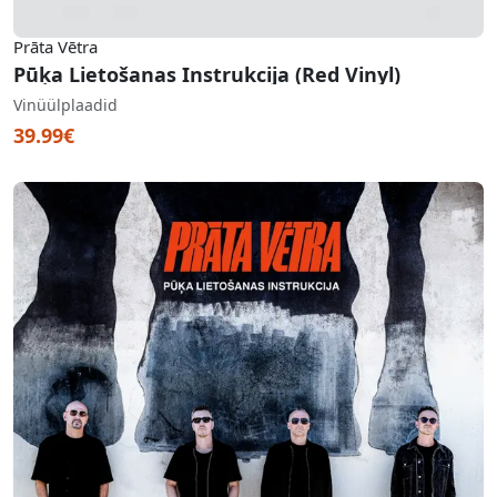
Prāta Vētra
Pūķa Lietošanas Instrukcija (Red Vinyl)
Vinüülplaadid
39.99€