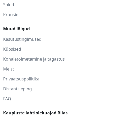
Sokid
Kruusid
Muud lõigud
Kasutustingimused
Küpsised
Kohaletoimetamine ja tagastus
Meist
Privaatsuspoliitika
Distantsleping
FAQ
Kaupluste lahtiolekuajad Riias