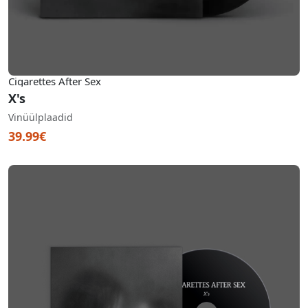
Cigarettes After Sex
X's
Vinüülplaadid
39.99€