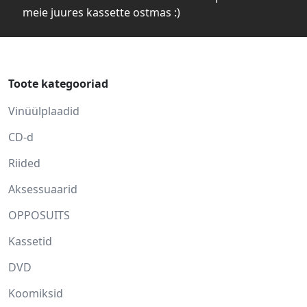
meie juures kassette ostmas :)
Toote kategooriad
Vinüülplaadid
CD-d
Riided
Aksessuaarid
OPPOSUITS
Kassetid
DVD
Koomiksid