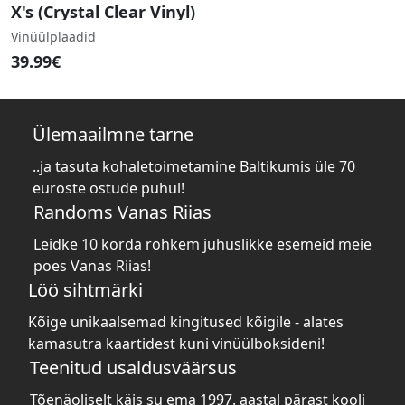
X's (Crystal Clear Vinyl)
Vinüülplaadid
39.99€
Ülemaailmne tarne
..ja tasuta kohaletoimetamine Baltikumis üle 70
euroste ostude puhul!
Randoms Vanas Riias
Leidke 10 korda rohkem juhuslikke esemeid meie
poes Vanas Riias!
Löö sihtmärki
Kõige unikaalsemad kingitused kõigile - alates
kamasutra kaartidest kuni vinüülboksideni!
Teenitud usaldusväärsus
Tõenäoliselt käis su ema 1997. aastal pärast kooli