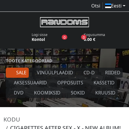
Otsi
Eesti
Logi sisse
Kogusumma
toodet sooviloendis
toodet ostukorvis
0
0
Kontol
0.00 €
TOOTE KATEGOORIAD
SALE
VINÜÜLPLAADID
CD-D
RIIDED
AKSESSUAARID
OPPOSUITS
KASSETID
DVD
KOOMIKSID
SOKID
KRUUSID
KODU
CIGARETTES AFTER SEX - X - NEW ALBUM!