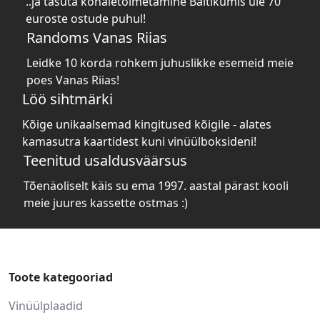
..ja tasuta kohaletoimetamine Baltikumis üle 70
euroste ostude puhul!
Randoms Vanas Riias
Leidke 10 korda rohkem juhuslikke esemeid meie
poes Vanas Riias!
Löö sihtmärki
Kõige unikaalsemad kingitused kõigile - alates
kamasutra kaartidest kuni vinüülboksideni!
Teenitud usaldusväärsus
Tõenäoliselt käis su ema 1997. aastal pärast kooli
meie juures kassette ostmas :)
Toote kategooriad
Vinüülplaadid