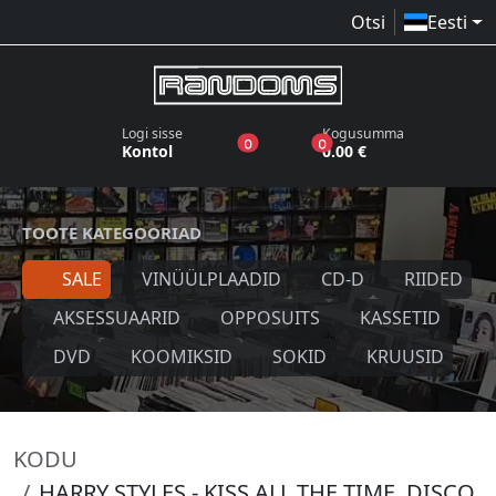
Otsi
Eesti
Logi sisse
Kogusumma
toodet sooviloendis
toodet ostukorvis
0
0
Kontol
0.00 €
TOOTE KATEGOORIAD
SALE
VINÜÜLPLAADID
CD-D
RIIDED
AKSESSUAARID
OPPOSUITS
KASSETID
DVD
KOOMIKSID
SOKID
KRUUSID
KODU
HARRY STYLES - KISS ALL THE TIME. DISCO,