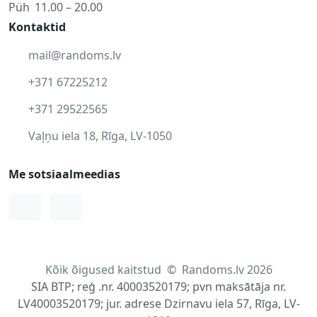
Püh
11.00 – 20.00
Kontaktid
mail@randoms.lv
+371 67225212
+371 29522565
Vaļņu iela 18, Rīga, LV-1050
Me sotsiaalmeedias
Facebook
Instagram
Kõik õigused kaitstud
©
Randoms.lv 2026
SIA BTP; reģ .nr. 40003520179; pvn maksātāja nr.
LV40003520179; jur. adrese Dzirnavu iela 57, Rīga, LV-