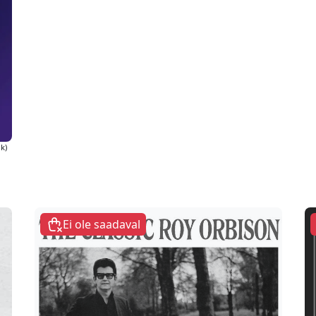
ik)
Ei ole saadaval