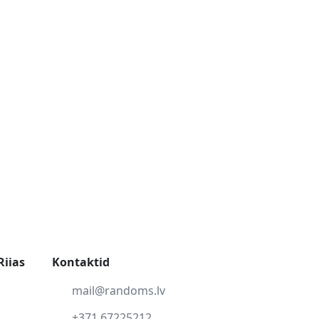
Riias
Kontaktid
mail@randoms.lv
+371 67225212