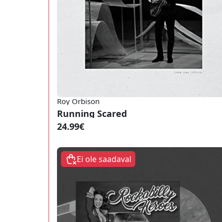
Roy Orbison
Running Scared
24.99€
Ei ole saadaval