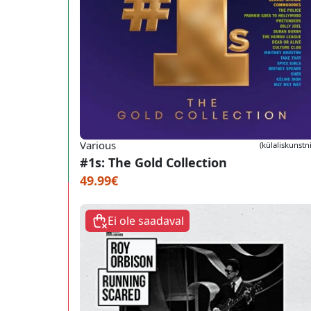
Various
(külaliskunstn
#1s: The Gold Collection
49.99€
Ei ole saadaval