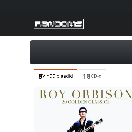
8
18
Vinüülplaadid
CD-d