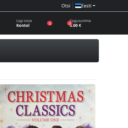
Otsi
Eesti
Logi sisse
Kogusumma
toodet sooviloendis
toodet ostukorvis
0
0
Kontol
0.00 €
aadid, CD-d