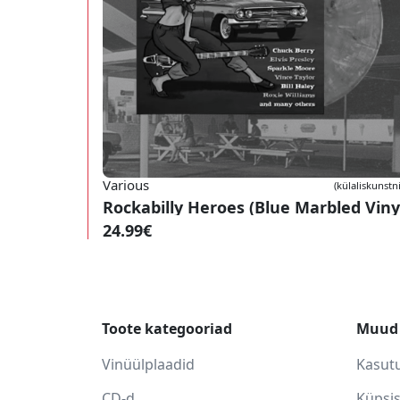
Various
(külaliskunstn
24.99€
Toote kategooriad
Muud 
Vinüülplaadid
Kasut
CD-d
Küpsi