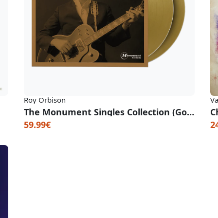
Roy Orbison
Va
The Monument Singles Collection (Gold Vinyl)
C
59.99€
2