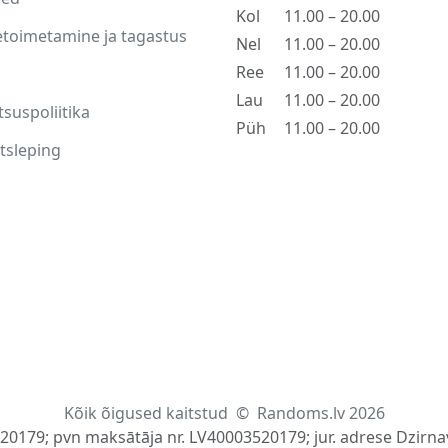
Kol
11.00 – 20.00
toimetamine ja tagastus
Nel
11.00 – 20.00
Ree
11.00 – 20.00
Lau
11.00 – 20.00
tsuspoliitika
Püh
11.00 – 20.00
tsleping
Kõik õigused kaitstud
©
Randoms.lv 2026
520179; pvn maksātāja nr. LV40003520179; jur. adrese Dzirnav