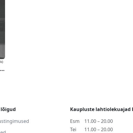
ik)
Rockabilly Heroes (Blue Marbled Vinyl)(RSD 2024)
lõigud
Kaupluste lahtiolekuajad 
ustingimused
Esm
11.00 – 20.00
Tei
11.00 – 20.00
sed