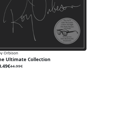
y Orbison
he Ultimate Collection
0.49€
44.99€