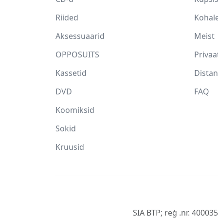
Riided
Kohale
Aksessuaarid
Meist
OPPOSUITS
Privaa
Kassetid
Distan
DVD
FAQ
Koomiksid
Sokid
Kruusid
SIA BTP; reģ .nr. 40003