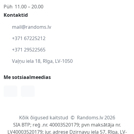
Püh
11.00 – 20.00
Kontaktid
mail@randoms.lv
+371 67225212
+371 29522565
Vaļņu iela 18, Rīga, LV-1050
Me sotsiaalmeedias
Facebook
Instagram
Kõik õigused kaitstud
©
Randoms.lv 2026
SIA BTP; reģ .nr. 40003520179; pvn maksātāja nr.
LV40003520179; jur. adrese Dzirnavu iela 57, Rīga, LV-