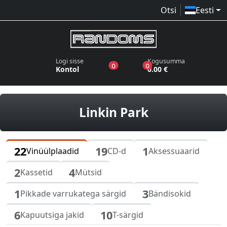
Otsi
Eesti
Logi sisse
Kogusumma
toodet sooviloendis
toodet ostukorvis
0
0
Kontol
0.00 €
vinüülplaadi
Linkin Park
22
19
1
Vinüülplaadid
CD-d
Aksessuaarid
2
4
Kassetid
Mütsid
1
3
Pikkade varrukatega särgid
Bändisokid
6
10
Kapuutsiga jakid
T-särgid