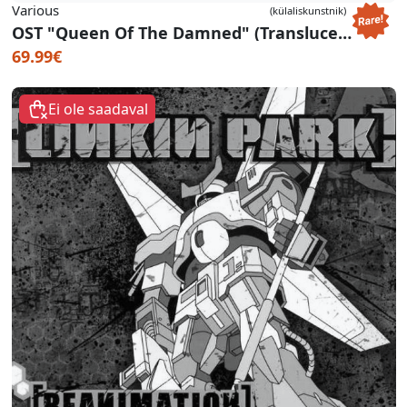
Various
(külaliskunstnik)
OST "Queen Of The Damned" (Translucent Blood-Red Vinyl) (Start Your Ear Off Right 2026)
69.99€
Ei ole saadaval