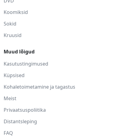
DVD
Koomiksid
Sokid
Kruusid
Muud lõigud
Kasutustingimused
Küpsised
Kohaletoimetamine ja tagastus
Meist
Privaatsuspoliitika
Distantsleping
FAQ