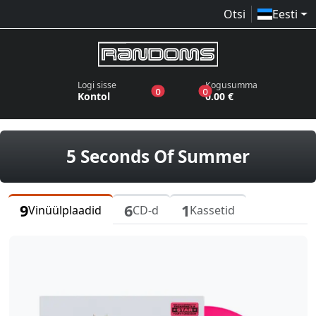
Otsi
Eesti
Logi sisse
Kogusumma
toodet sooviloendis
toodet ostukorvis
0
0
Kontol
0.00 €
vinüülp
5 Seconds Of Summer
9
6
1
Vinüülplaadid
CD-d
Kassetid