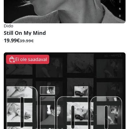
Dido
Still On My Mind
19.99€
39.99€
Ei ole saadaval