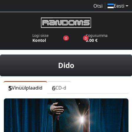
Otsi
Eesti
Logi sisse
Kogusumma
toodet sooviloendis
toodet ostukorvis
0
0
Kontol
0.00 €
vinüülplaadid, 
Dido
5
6
Vinüülplaadid
CD-d