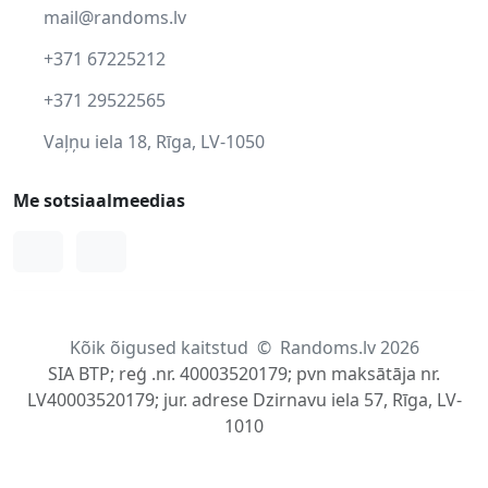
mail@randoms.lv
+371 67225212
+371 29522565
Vaļņu iela 18, Rīga, LV-1050
Me sotsiaalmeedias
Facebook
Instagram
Kõik õigused kaitstud
©
Randoms.lv 2026
SIA BTP; reģ .nr. 40003520179; pvn maksātāja nr.
LV40003520179; jur. adrese Dzirnavu iela 57, Rīga, LV-
1010