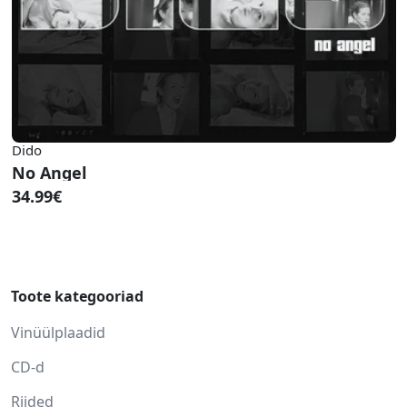
Dido
No Angel
34.99€
Toote kategooriad
Vinüülplaadid
CD-d
Riided