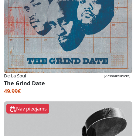
De La Soul
(viesmākslinieks)
The Grind Date
49.99€
Nav pieejams