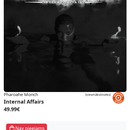
Pharoahe Monch
(viesmākslinieks)
Internal Affairs
49.99€
Nav pieejams