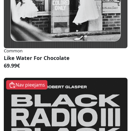
Common
Like Water For Chocolate
69.99€
Nav pieejams