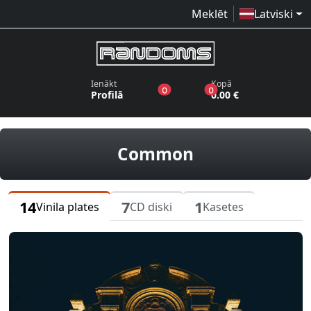
Meklēt
Latviski
Ienākt
Kopā
produkti vēlmju sarakstā
produkti grozā
0
0
Profilā
0.00 €
vinila plates, 
Common
14
7
1
Vinila plates
CD diski
Kasetes