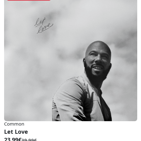
Common
Let Love
23.99€
39.99€