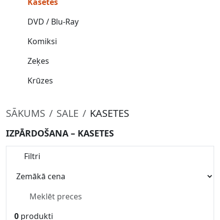
Kasetes
DVD / Blu-Ray
Komiksi
Zeķes
Krūzes
SĀKUMS
SALE
KASETES
IZPĀRDOŠANA – KASETES
Filtri
0
produkti