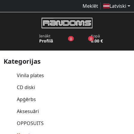
Meklēt
Latviski
Ienākt
Kopā
produkti vēlmju sarakstā
produkti grozā
0
0
Profilā
0.00 €
Kategorijas
Vinila plates
CD diski
Apģērbs
Aksesuāri
OPPOSUITS