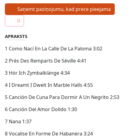
Saņemt paziņojumu, kad prece pieejama
0
APRAKSTS
1 Como Nací En La Calle De La Paloma 3:02
2 Près Des Remparts De Séville 4:41
3 Hör Ich Zymbalklänge 4:34
4 I Dreamt I Dwelt In Marble Halls 4:55
5 Canción De Cuna Para Dormir A Un Negrito 2:53
6 Canción Del Amor Dolido 1:30
7 Nana 1:37
8 Vocalise En Forme De Habanera 3:24