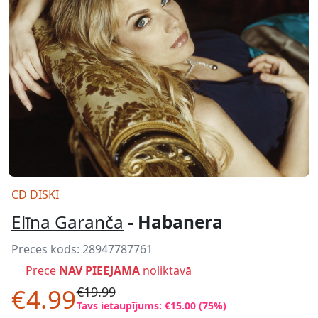
CD DISKI
Elīna Garanča
- Habanera
Preces kods:
28947787761
Prece
NAV PIEEJAMA
noliktavā
€4.99
€19.99
Tavs ietaupījums: €15.00 (75%)