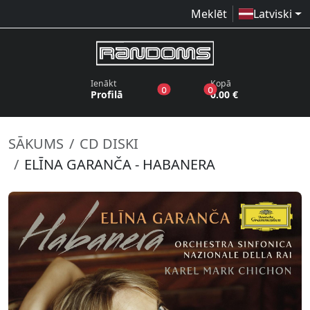
Meklēt
Latviski
Ienākt
Kopā
produkti vēlmju sarakstā
produkti grozā
0
0
Profilā
0.00 €
SĀKUMS
CD DISKI
ELĪNA GARANČA - HABANERA