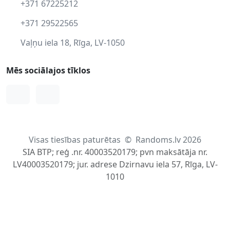
+371 67225212
+371 29522565
Vaļņu iela 18, Rīga, LV-1050
Mēs sociālajos tīklos
Facebook
Instagram
Visas tiesības paturētas
©
Randoms.lv 2026
SIA BTP; reģ .nr. 40003520179; pvn maksātāja nr.
LV40003520179; jur. adrese Dzirnavu iela 57, Rīga, LV-
1010