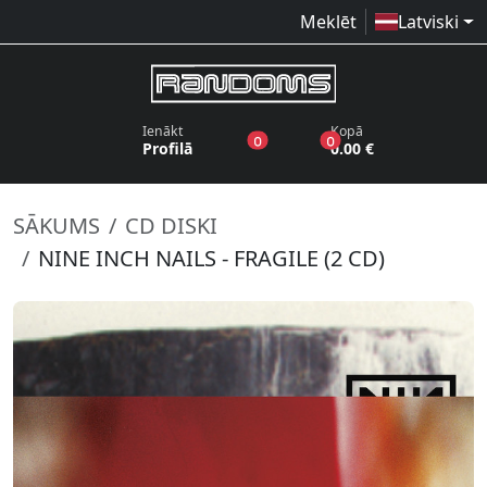
Meklēt
Latviski
Ienākt
Kopā
produkti vēlmju sarakstā
produkti grozā
0
0
Profilā
0.00 €
SĀKUMS
CD DISKI
NINE INCH NAILS - FRAGILE (2 CD)