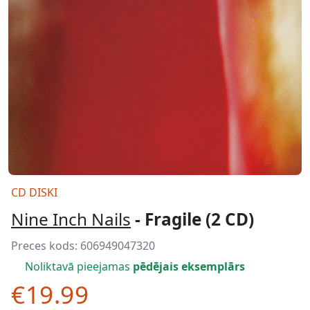
CD DISKI
Nine Inch Nails
- Fragile (2 CD)
Preces kods:
606949047320
Noliktavā pieejamas
pēdējais eksemplārs
€19.99