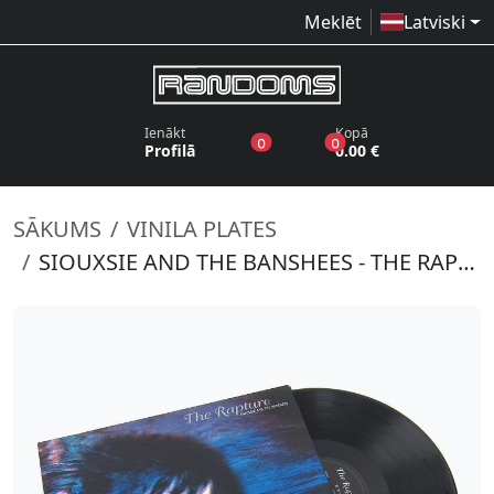
Meklēt
Latviski
Ienākt
Kopā
produkti vēlmju sarakstā
produkti grozā
0
0
Profilā
0.00 €
SĀKUMS
VINILA PLATES
SIOUXSIE AND THE BANSHEES - THE RAPTURE