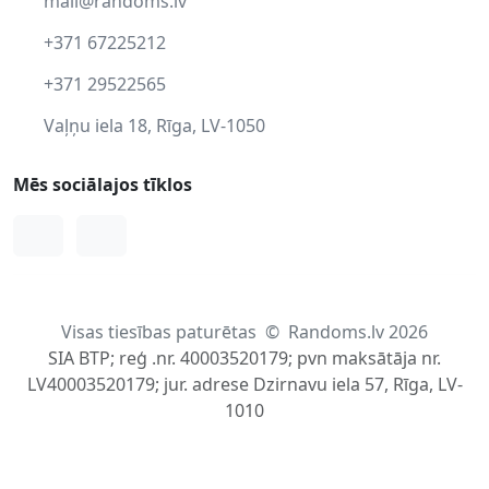
mail@randoms.lv
+371 67225212
+371 29522565
Vaļņu iela 18, Rīga, LV-1050
Mēs sociālajos tīklos
Facebook
Instagram
Visas tiesības paturētas
©
Randoms.lv 2026
SIA BTP; reģ .nr. 40003520179; pvn maksātāja nr.
LV40003520179; jur. adrese Dzirnavu iela 57, Rīga, LV-
1010