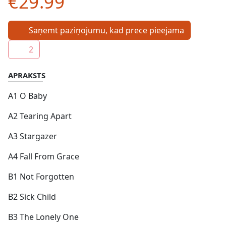
€29.99
Saņemt paziņojumu, kad prece pieejama
2
APRAKSTS
A1 O Baby
A2 Tearing Apart
A3 Stargazer
A4 Fall From Grace
B1 Not Forgotten
B2 Sick Child
B3 The Lonely One