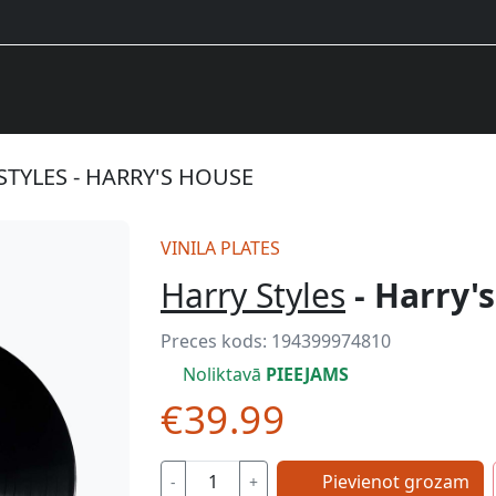
STYLES - HARRY'S HOUSE
VINILA PLATES
Harry Styles
- Harry'
Preces kods:
194399974810
Noliktavā
PIEEJAMS
€39.99
Pievienot grozam
-
+