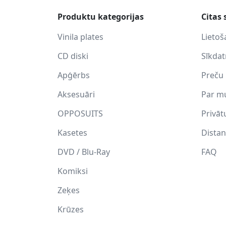
Produktu kategorijas
Citas 
Vinila plates
Lietoš
CD diski
Sīkda
Apģērbs
Preču 
Aksesuāri
Par m
OPPOSUITS
Privāt
Kasetes
Distan
DVD / Blu-Ray
FAQ
Komiksi
Zeķes
Krūzes