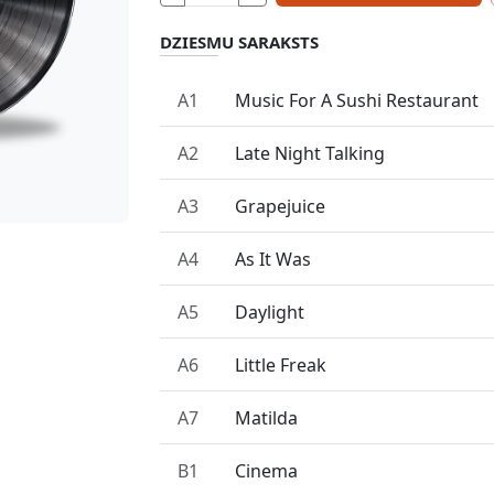
DZIESMU SARAKSTS
A1
Music For A Sushi Restaurant
A2
Late Night Talking
A3
Grapejuice
A4
As It Was
A5
Daylight
A6
Little Freak
A7
Matilda
B1
Cinema