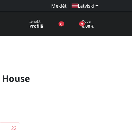
Meklēt
Latviski
Ienākt
Kopā
produkti vēlmju sarakstā
produkti grozā
0
0
Profilā
0.00 €
s House
22