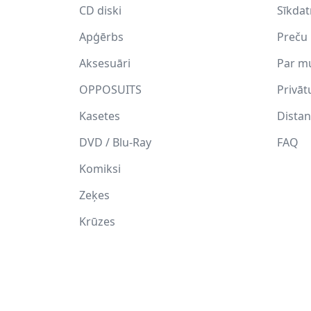
CD diski
Sīkda
Apģērbs
Preču 
Aksesuāri
Par m
OPPOSUITS
Privāt
Kasetes
Distan
DVD / Blu-Ray
FAQ
Komiksi
Zeķes
Krūzes