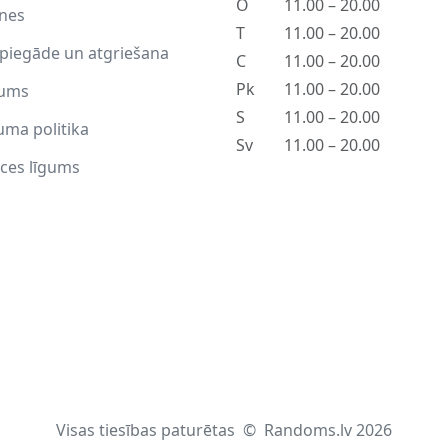
O
11.00 – 20.00
tnes
T
11.00 – 20.00
piegāde un atgriešana
C
11.00 – 20.00
Pk
11.00 – 20.00
ums
S
11.00 – 20.00
uma politika
Sv
11.00 – 20.00
ces līgums
Visas tiesības paturētas
©
Randoms.lv 2026