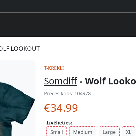
WOLF LOOKOUT
T-KREKLI
Somdiff
- Wolf Look
Preces kods:
104978
€34.99
Izvēlieties:
Small
Medium
Large
XL