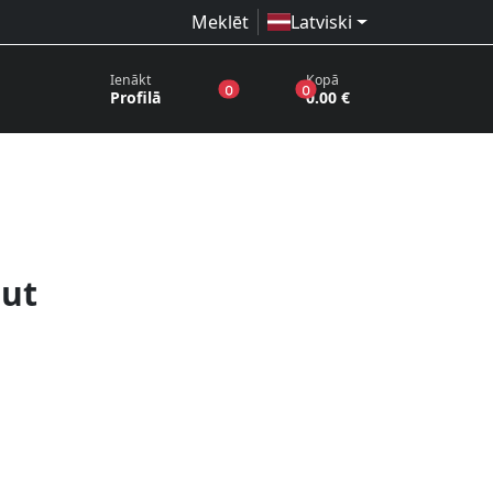
Meklēt
Latviski
Ienākt
Kopā
produkti vēlmju sarakstā
produkti grozā
0
0
Profilā
0.00 €
out