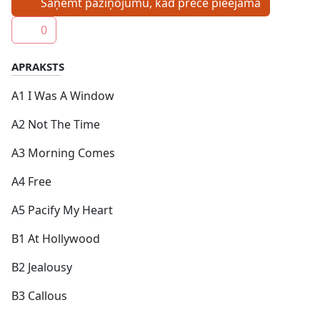
Saņemt paziņojumu, kad prece pieejama
0
APRAKSTS
A1 I Was A Window
A2 Not The Time
A3 Morning Comes
A4 Free
A5 Pacify My Heart
B1 At Hollywood
B2 Jealousy
B3 Callous