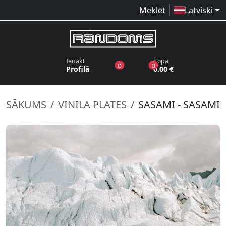
Meklēt
Latviski
Ienākt
Kopā
produkti vēlmju sarakstā
produkti grozā
0
0
Profilā
0.00 €
SĀKUMS
VINILA PLATES
SASAMI - SASAMI