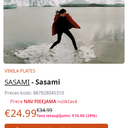
VINILA PLATES
SASAMI
- Sasami
Preces kods:
887828045310
Prece
NAV PIEEJAMA
noliktavā
€24.99
€34.99
Tavs ietaupījums: €10.00 (29%)