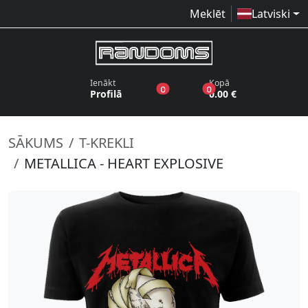
Meklēt
Latviski
Ienākt
Kopā
produkti vēlmju sarakstā
produkti grozā
0
0
Profilā
0.00 €
SĀKUMS
T-KREKLI
METALLICA - HEART EXPLOSIVE