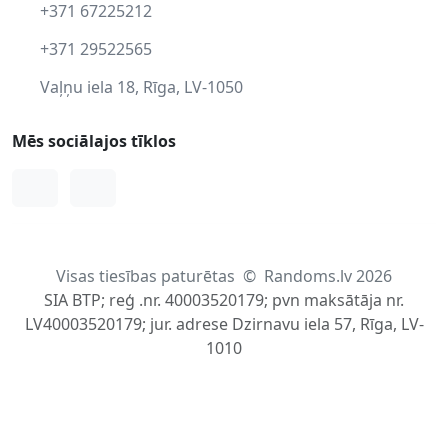
+371 67225212
+371 29522565
Vaļņu iela 18, Rīga, LV-1050
Mēs sociālajos tīklos
Facebook
Instagram
Visas tiesības paturētas
©
Randoms.lv 2026
SIA BTP; reģ .nr. 40003520179; pvn maksātāja nr.
LV40003520179; jur. adrese Dzirnavu iela 57, Rīga, LV-
1010