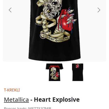
T-KREKLI
Metallica
- Heart Explosive
Preces kods:
METTS37MB