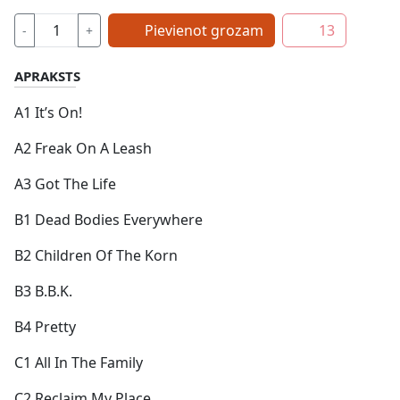
Pievienot grozam
13
-
+
APRAKSTS
A1 It’s On!
A2 Freak On A Leash
A3 Got The Life
B1 Dead Bodies Everywhere
B2 Children Of The Korn
B3 B.B.K.
B4 Pretty
C1 All In The Family
C2 Reclaim My Place