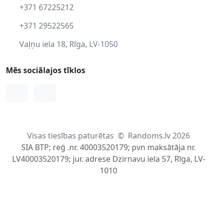
+371 67225212
+371 29522565
Vaļņu iela 18, Rīga, LV-1050
Mēs sociālajos tīklos
Facebook
Instagram
Visas tiesības paturētas
©
Randoms.lv 2026
SIA BTP; reģ .nr. 40003520179; pvn maksātāja nr.
LV40003520179; jur. adrese Dzirnavu iela 57, Rīga, LV-
1010