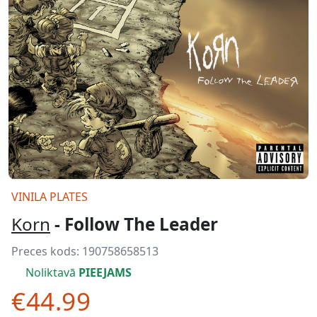
VINILA PLATES
Korn
- Follow The Leader
Preces kods:
190758658513
Noliktavā
PIEEJAMS
€44.99