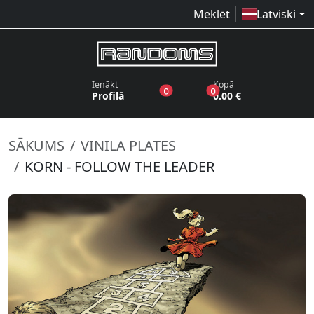
Meklēt
Latviski
Ienākt
Kopā
produkti vēlmju sarakstā
produkti grozā
0
0
Profilā
0.00 €
SĀKUMS
VINILA PLATES
KORN - FOLLOW THE LEADER