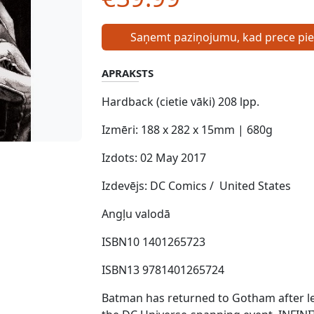
Saņemt paziņojumu, kad prece pi
APRAKSTS
Hardback (cietie vāki) 208 lpp.
Izmēri: 188 x 282 x 15mm | 680g
Izdots: 02 May 2017
Izdevējs: DC Comics /
United States
Angļu valodā
ISBN10 1401265723
ISBN13 9781401265724
Batman has returned to Gotham after le