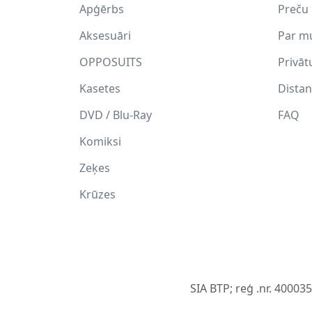
Apģērbs
Preču 
Aksesuāri
Par m
OPPOSUITS
Privāt
Kasetes
Distan
DVD / Blu-Ray
FAQ
Komiksi
Zeķes
Krūzes
SIA BTP; reģ .nr. 40003