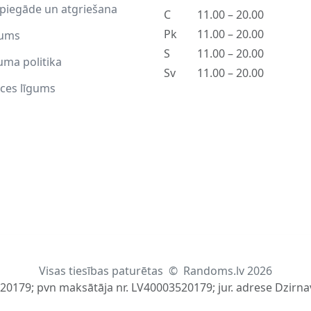
piegāde un atgriešana
C
11.00 – 20.00
Pk
11.00 – 20.00
ums
S
11.00 – 20.00
uma politika
Sv
11.00 – 20.00
ces līgums
Visas tiesības paturētas
©
Randoms.lv 2026
520179; pvn maksātāja nr. LV40003520179; jur. adrese Dzirnav