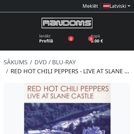
Meklēt
Latviski
Ienākt
Kopā
produkti vēlmju sarakstā
produkti grozā
0
0
Profilā
0.00 €
SĀKUMS
DVD / BLU-RAY
RED HOT CHILI PEPPERS - LIVE AT SLANE CASTLE