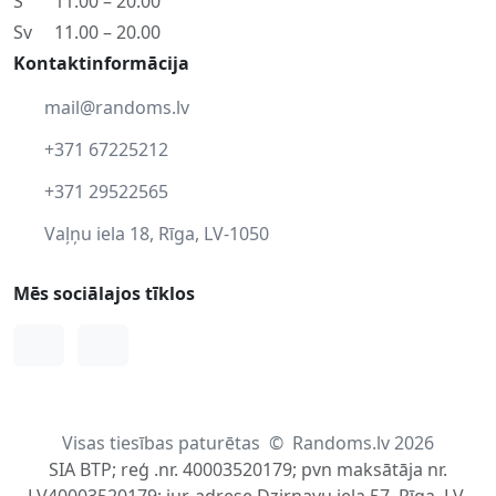
S
11.00 – 20.00
Sv
11.00 – 20.00
Kontaktinformācija
mail@randoms.lv
+371 67225212
+371 29522565
Vaļņu iela 18, Rīga, LV-1050
Mēs sociālajos tīklos
Facebook
Instagram
Visas tiesības paturētas
©
Randoms.lv 2026
SIA BTP; reģ .nr. 40003520179; pvn maksātāja nr.