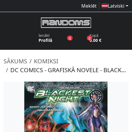
Meklēt
Latviski
Ienākt
Kopā
produkti vēlmju sarakstā
produkti grozā
0
0
Profilā
0.00 €
SĀKUMS
KOMIKSI
DC COMICS - GRAFISKĀ NOVELE - BLACKEST NIGHT: GREEN LANTERN