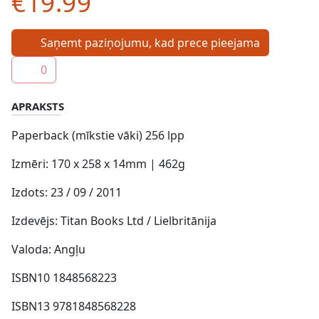
€19.99
Saņemt paziņojumu, kad prece pieejama
0
APRAKSTS
Paperback (mīkstie vāki) 256 lpp
Izmēri: 170 x 258 x 14mm | 462g
Izdots: 23 / 09 / 2011
Izdevējs: Titan Books Ltd / Lielbritānija
Valoda: Angļu
ISBN10 1848568223
ISBN13 9781848568228