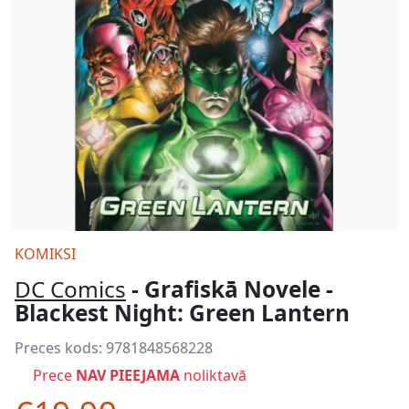
KOMIKSI
DC Comics
- Grafiskā Novele -
Blackest Night: Green Lantern
Preces kods:
9781848568228
Prece
NAV PIEEJAMA
noliktavā