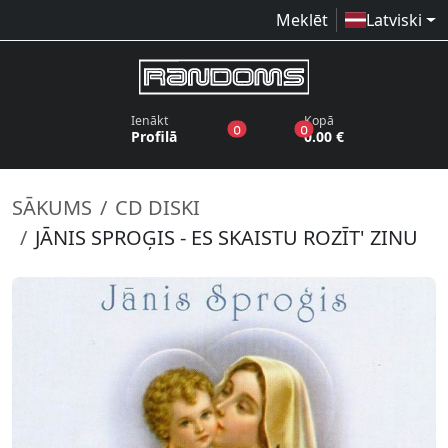
Meklēt
Latviski
Ienākt
Kopā
produkti vēlmju sarakstā
produkti grozā
0
0
Profilā
0.00 €
SĀKUMS
CD DISKI
JĀNIS SPROĢIS - ES SKAISTU ROZĪT' ZINU