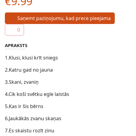
€9.99
Saņemt paziņojumu, kad prece pieejama
0
APRAKSTS
1.Klusi, klusi krīt sniegs
2.Katru gad no jauna
3.Skani, zvaniņ
4.Cik koši svētku egle laistās
5.Kas ir šis bērns
6.Jaukākās zvanu skaņas
7.Es skaistu rozīt zinu