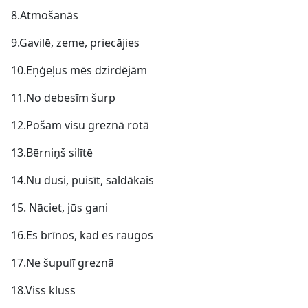
8.Atmošanās
9.Gavilē, zeme, priecājies
10.Eņģeļus mēs dzirdējām
11.No debesīm šurp
12.Pošam visu greznā rotā
13.Bērniņš silītē
14.Nu dusi, puisīt, saldākais
15. Nāciet, jūs gani
16.Es brīnos, kad es raugos
17.Ne šupulī greznā
18.Viss kluss