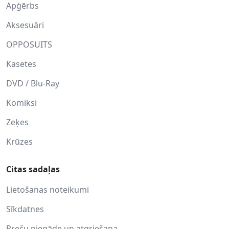
Apģērbs
Aksesuāri
OPPOSUITS
Kasetes
DVD / Blu-Ray
Komiksi
Zeķes
Krūzes
Citas sadaļas
Lietošanas noteikumi
Sīkdatnes
Preču piegāde un atgriešana