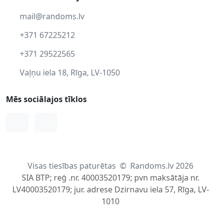
mail@randoms.lv
+371 67225212
+371 29522565
Vaļņu iela 18, Rīga, LV-1050
Mēs sociālajos tīklos
Facebook
Instagram
Visas tiesības paturētas
©
Randoms.lv 2026
SIA BTP; reģ .nr. 40003520179; pvn maksātāja nr.
LV40003520179; jur. adrese Dzirnavu iela 57, Rīga, LV-
1010