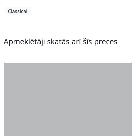
Classical
Apmeklētāji skatās arī šīs preces