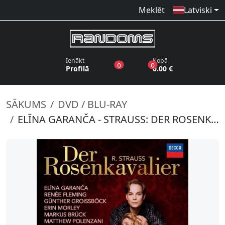
Meklēt
Latviski
Ienākt
Kopā
produkti vēlmju sarakstā
produkti grozā
0
0
Profilā
0.00 €
SĀKUMS
DVD / BLU-RAY
ELĪNA GARANČA - STRAUSS: DER ROSENKAVALIER