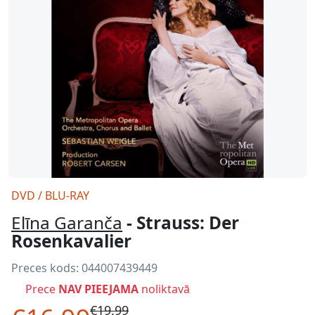
DVD / BLU-RAY
Elīna Garanča
- Strauss: Der
Rosenkavalier
Preces kods:
044007439449
Prece
NAV PIEEJAMA
noliktavā
€19.99