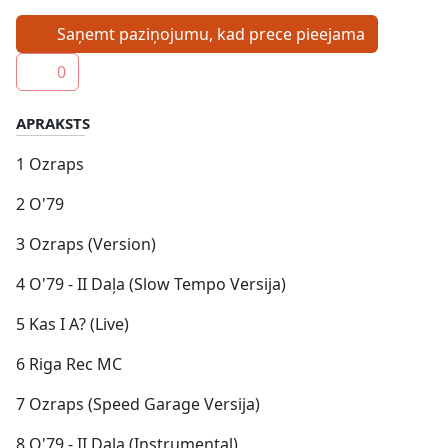
Saņemt paziņojumu, kad prece pieejama
0
APRAKSTS
1 Ozraps
2 O'79
3 Ozraps (Version)
4 O'79 - II Daļa (Slow Tempo Versija)
5 Kas I A? (Live)
6 Riga Rec MC
7 Ozraps (Speed Garage Versija)
8 O'79 - II Daļa (Instrumental)