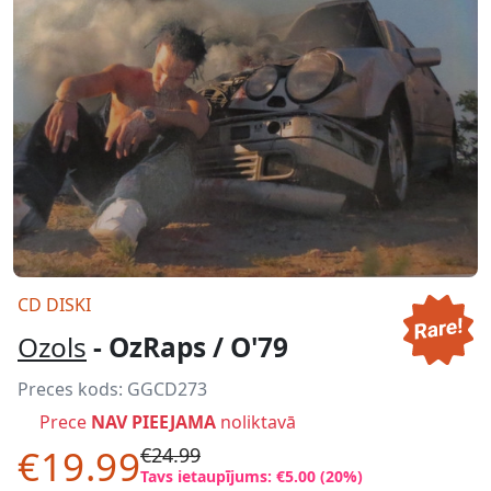
CD DISKI
Ozols
- OzRaps / O'79
Preces kods:
GGCD273
Prece
NAV PIEEJAMA
noliktavā
€19.99
€24.99
Tavs ietaupījums: €5.00 (20%)