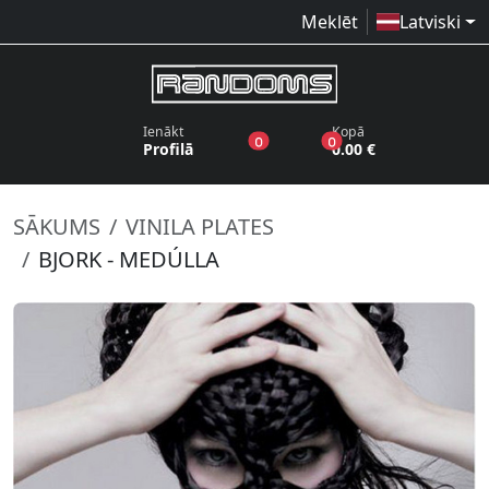
Meklēt
Latviski
Ienākt
Kopā
produkti vēlmju sarakstā
produkti grozā
0
0
Profilā
0.00 €
SĀKUMS
VINILA PLATES
BJORK - MEDÚLLA