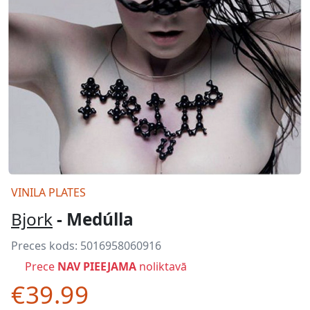
VINILA PLATES
Bjork
- Medúlla
Preces kods:
5016958060916
Prece
NAV PIEEJAMA
noliktavā
€39.99