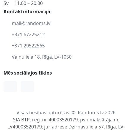
Sv
11.00 – 20.00
Kontaktinformācija
mail@randoms.lv
+371 67225212
+371 29522565
Vaļņu iela 18, Rīga, LV-1050
Mēs sociālajos tīklos
Facebook
Instagram
Visas tiesības paturētas
©
Randoms.lv 2026
SIA BTP; reģ .nr. 40003520179; pvn maksātāja nr.
LV40003520179; jur. adrese Dzirnavu iela 57, Rīga, LV-