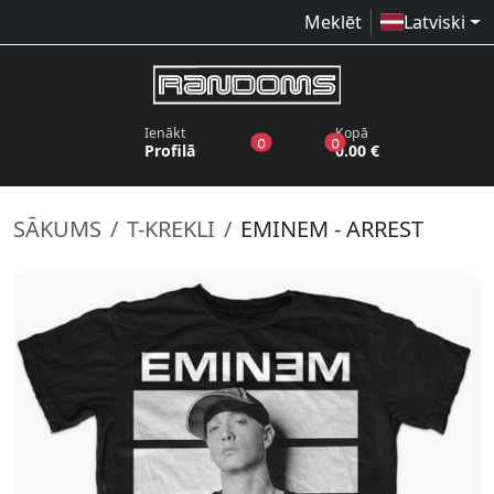
Meklēt
Latviski
Ienākt
Kopā
produkti vēlmju sarakstā
produkti grozā
0
0
Profilā
0.00 €
SĀKUMS
T-KREKLI
EMINEM - ARREST