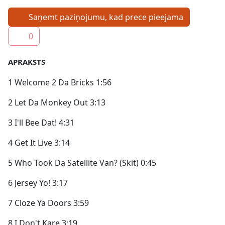
Saņemt paziņojumu, kad prece pieejama
0
APRAKSTS
1 Welcome 2 Da Bricks 1:56
2 Let Da Monkey Out 3:13
3 I'll Bee Dat! 4:31
4 Get It Live 3:14
5 Who Took Da Satellite Van? (Skit) 0:45
6 Jersey Yo! 3:17
7 Cloze Ya Doors 3:59
8 I Don't Kare 3:19