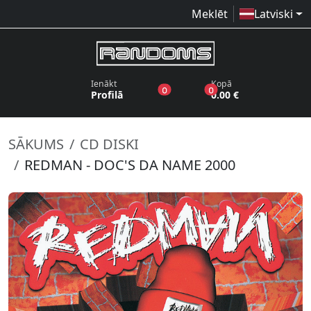
Meklēt
Latviski
Ienākt
Kopā
produkti vēlmju sarakstā
produkti grozā
0
0
Profilā
0.00 €
SĀKUMS
CD DISKI
REDMAN - DOC'S DA NAME 2000