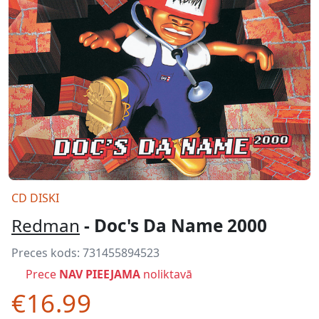
CD DISKI
Redman
- Doc's Da Name 2000
Preces kods:
731455894523
Prece
NAV PIEEJAMA
noliktavā
€16.99