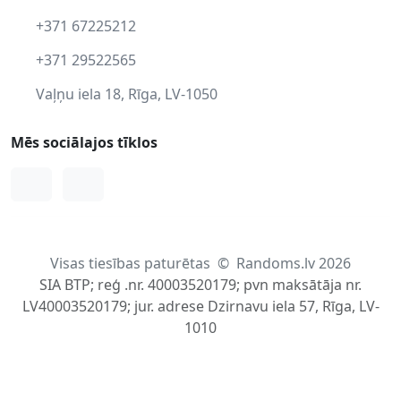
+371 67225212
+371 29522565
Vaļņu iela 18, Rīga, LV-1050
Mēs sociālajos tīklos
Facebook
Instagram
Visas tiesības paturētas
©
Randoms.lv 2026
SIA BTP; reģ .nr. 40003520179; pvn maksātāja nr.
LV40003520179; jur. adrese Dzirnavu iela 57, Rīga, LV-
1010