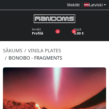
Meklēt
Latviski
Ienākt
Kopā
produkti vēlmju sarakstā
produkti grozā
0
0
Profilā
0.00 €
SĀKUMS
VINILA PLATES
BONOBO - FRAGMENTS