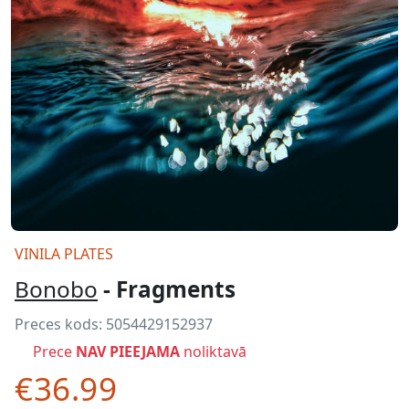
VINILA PLATES
Bonobo
- Fragments
Preces kods:
5054429152937
Prece
NAV PIEEJAMA
noliktavā
€36.99