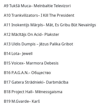
A9 Tukšā Muca– Melnbaltie Televizori
A10 Trankvilizators– I Kill The President
A11 Inokentijs Mārpls– Māt, Es Gribu Būt Nevainīgs
A12 Mācītājs On Acid– Plakster
A13 Uldis Dumpis – Jēzus Palika Gribot
B14 Lota– Jewell
B15 Voicex– Marmora Debesis
B16 P.A.G.A.N.– Общество
B17 Gatera Strādnieki– Darbmācība
B18 Project Hall– Mēnessgaisma
B19 M.Gvarde– Karš