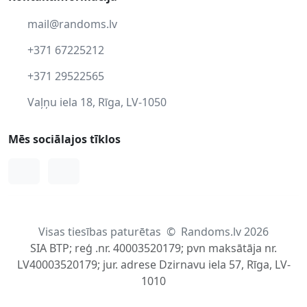
mail@randoms.lv
+371 67225212
+371 29522565
Vaļņu iela 18, Rīga, LV-1050
Mēs sociālajos tīklos
Facebook
Instagram
Visas tiesības paturētas
©
Randoms.lv 2026
SIA BTP; reģ .nr. 40003520179; pvn maksātāja nr.
LV40003520179; jur. adrese Dzirnavu iela 57, Rīga, LV-
1010