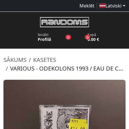
Meklēt
Latviski
Ienākt
Kopā
produkti vēlmju sarakstā
produkti grozā
0
0
Profilā
0.00 €
SĀKUMS
KASETES
VARIOUS - ODEKOLONS 1993 / EAU DE COLOGNE 1993