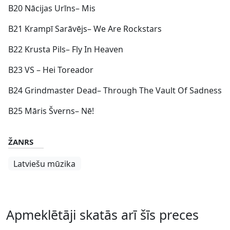
B20 Nācijas Urīns– Mis
B21 Krampī Sarāvējs– We Are Rockstars
B22 Krusta Pils– Fly In Heaven
B23 VS – Hei Toreador
B24 Grindmaster Dead– Through The Vault Of Sadness
B25 Māris Šverns– Nē!
ŽANRS
Latviešu mūzika
Apmeklētāji skatās arī šīs preces