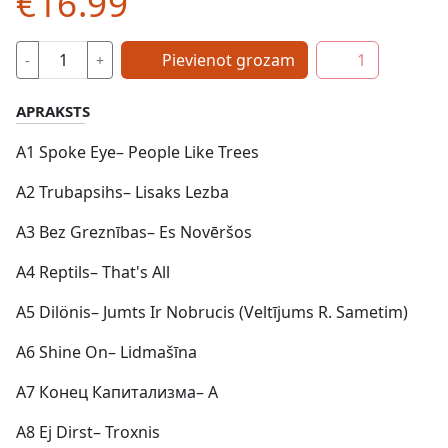
€16.99
Pievienot grozam
1
-
+
APRAKSTS
A1 Spoke Eye– People Like Trees
A2 Trubapsihs– Lisaks Lezba
A3 Bez Greznības– Es Novēršos
A4 Reptils– That's All
A5 Dilönis– Jumts Ir Nobrucis (Veltījums R. Sametim)
A6 Shine On– Lidmašīna
A7 Конец Капитализма– A
A8 Ej Dirst– Troxnis