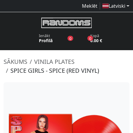
Meklēt
Latviski
Ienākt
Kopā
produkti vēlmju sarakstā
produkti grozā
0
0
Profilā
0.00 €
SĀKUMS
VINILA PLATES
SPICE GIRLS - SPICE (RED VINYL)