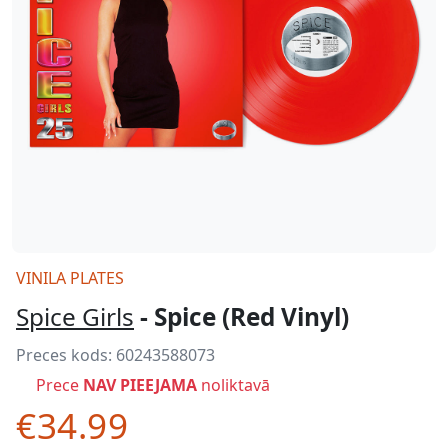
VINILA PLATES
Spice Girls
- Spice (Red Vinyl)
Preces kods:
60243588073
Prece
NAV PIEEJAMA
noliktavā
€34.99