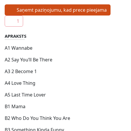
Saņemt paziņojumu, kad prece pieejama
1
APRAKSTS
A1 Wannabe
A2 Say You’ll Be There
A3 2 Become 1
A4 Love Thing
A5 Last Time Lover
B1 Mama
B2 Who Do You Think You Are
B3 Something Kinda Funny