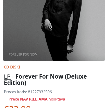
CD DISKI
LP
- Forever For Now (Deluxe
Edition)
Preces kods:
81227932596
Prece
NAV PIEEJAMA
noliktavā