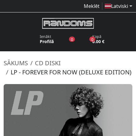
Meklēt
Latviski
Ienākt
Kopā
produkti vēlmju sarakstā
produkti grozā
0
0
Profilā
0.00 €
SĀKUMS
CD DISKI
LP - FOREVER FOR NOW (DELUXE EDITION)