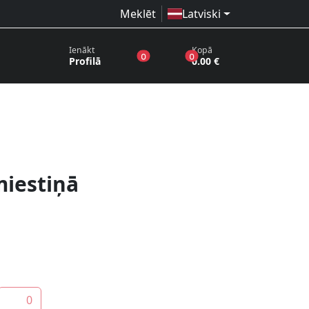
Meklēt
Latviski
Ienākt
Kopā
produkti vēlmju sarakstā
produkti grozā
0
0
Profilā
0.00 €
iestiņā
0