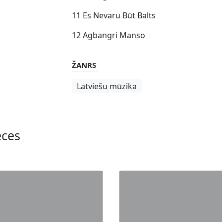
11 Es Nevaru Būt Balts
12 Agbangri Manso
ŽANRS
Latviešu mūzika
eces