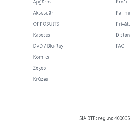
Apģērbs
Preču 
Aksesuāri
Par m
OPPOSUITS
Privāt
Kasetes
Distan
DVD / Blu-Ray
FAQ
Komiksi
Zeķes
Krūzes
SIA BTP; reģ .nr. 40003