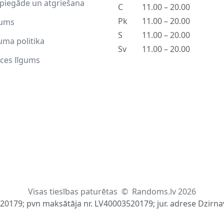
piegāde un atgriešana
C
11.00 – 20.00
Pk
11.00 – 20.00
ums
S
11.00 – 20.00
uma politika
Sv
11.00 – 20.00
ces līgums
Visas tiesības paturētas
©
Randoms.lv 2026
520179; pvn maksātāja nr. LV40003520179; jur. adrese Dzirnav