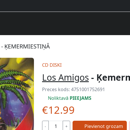
 - ĶEMERMIESTIŅĀ
CD DISKI
Los Amigos
- Ķemerm
Preces kods:
4751001752691
Noliktavā
PIEEJAMS
€12.99
Pievienot grozam
-
+