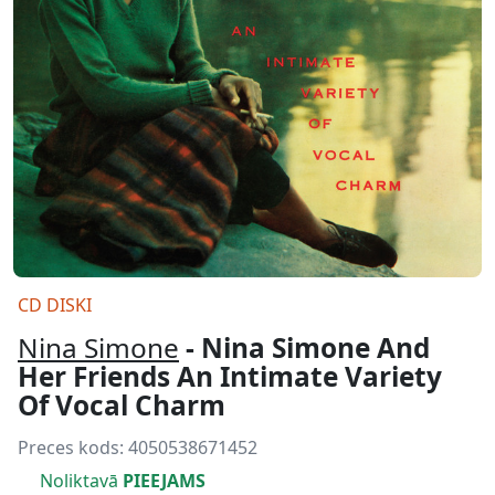
CD DISKI
Nina Simone
- Nina Simone And
Her Friends An Intimate Variety
Of Vocal Charm
Preces kods:
4050538671452
Noliktavā
PIEEJAMS