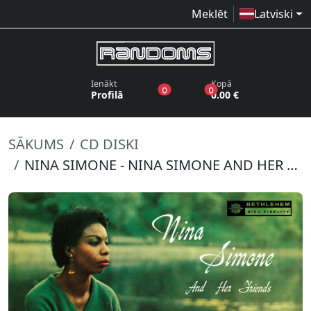
Meklēt
Latviski
Ienākt
Kopā
produkti vēlmju sarakstā
produkti grozā
0
0
Profilā
0.00 €
SĀKUMS
CD DISKI
NINA SIMONE - NINA SIMONE AND HER FRIENDS AN INTIMATE VARIETY OF VOCAL CHARM