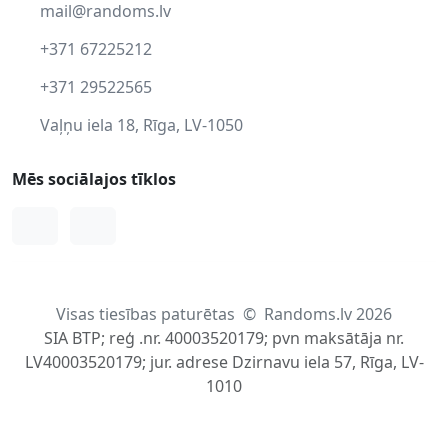
mail@randoms.lv
+371 67225212
+371 29522565
Vaļņu iela 18, Rīga, LV-1050
Mēs sociālajos tīklos
Facebook
Instagram
Visas tiesības paturētas
©
Randoms.lv 2026
SIA BTP; reģ .nr. 40003520179; pvn maksātāja nr.
LV40003520179; jur. adrese Dzirnavu iela 57, Rīga, LV-
1010