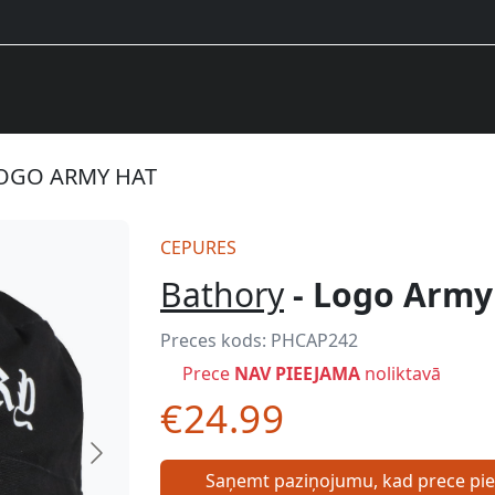
LOGO ARMY HAT
CEPURES
Bathory
- Logo Army
Preces kods:
PHCAP242
Prece
NAV PIEEJAMA
noliktavā
€24.99
Saņemt paziņojumu, kad prece pi