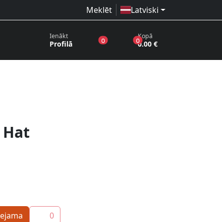
Meklēt
Latviski
Ienākt
Kopā
produkti vēlmju sarakstā
produkti grozā
0
0
Profilā
0.00 €
 Hat
eejama
0