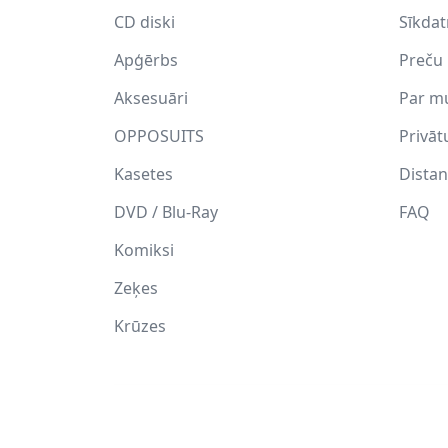
CD diski
Sīkda
Apģērbs
Preču 
Aksesuāri
Par m
OPPOSUITS
Privāt
Kasetes
Distan
DVD / Blu-Ray
FAQ
Komiksi
Zeķes
Krūzes